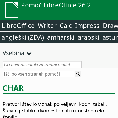
Pomoč LibreOffice 26.2
LibreOffice
Writer
Calc
Impress
Dra
angleški (ZDA)
amharski
arabski
astur
Vsebina
CHAR
Pretvori število v znak po veljavni kodni tabeli.
Število je lahko dvomestno ali trimestno celo
število.