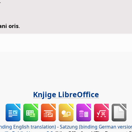
.
ni oris
.
Knjige LibreOffice
nding English translation)
-
Satzung (binding German versio