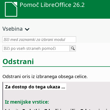
Pomoč LibreOffice 26.2
Vsebina
Odstrani
Odstrani oris iz izbranega obsega celice.
Za dostop do tega ukaza ...
Iz menijske vrstice: