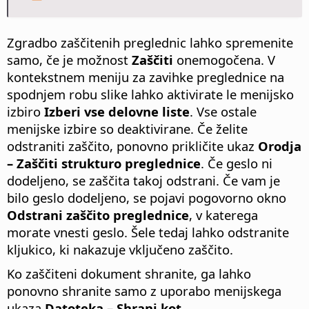
Zgradbo zaščitenih preglednic lahko spremenite
samo, če je možnost
Zaščiti
onemogočena. V
kontekstnem meniju za zavihke preglednice na
spodnjem robu slike lahko aktivirate le menijsko
izbiro
Izberi vse delovne liste
. Vse ostale
menijske izbire so deaktivirane. Če želite
odstraniti zaščito, ponovno prikličite ukaz
Orodja
– Zaščiti strukturo preglednice
. Če geslo ni
dodeljeno, se zaščita takoj odstrani. Če vam je
bilo geslo dodeljeno, se pojavi pogovorno okno
Odstrani zaščito preglednice
, v katerega
morate vnesti geslo. Šele tedaj lahko odstranite
kljukico, ki nakazuje vključeno zaščito.
Ko zaščiteni dokument shranite, ga lahko
ponovno shranite samo z uporabo menijskega
ukaza
Datoteka – Shrani kot
.