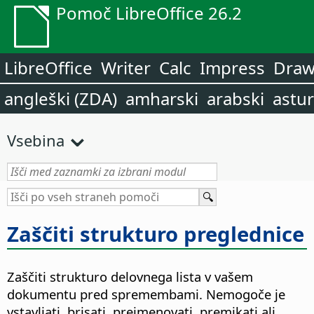
Pomoč LibreOffice 26.2
LibreOffice
Writer
Calc
Impress
Dra
angleški (ZDA)
amharski
arabski
astur
Vsebina
Zaščiti strukturo preglednice
Zaščiti strukturo delovnega lista v vašem
dokumentu pred spremembami. Nemogoče je
vstavljati, brisati, preimenovati, premikati ali