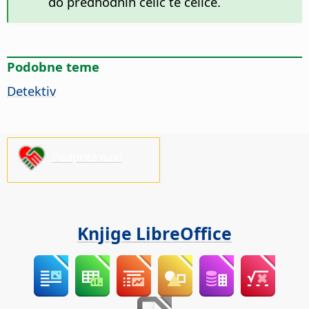
do predhodnih celic te celice.
Podobne teme
Detektiv
Podprite nas!
Knjige LibreOffice