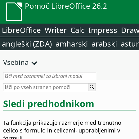
Pomoč LibreOffice 26.2
LibreOffice
Writer
Calc
Impress
Dra
angleški (ZDA)
amharski
arabski
astur
Vsebina
Sledi predhodnikom
Ta funkcija prikazuje razmerje med trenutno
celico s formulo in celicami, uporabljenimi v
formuli.