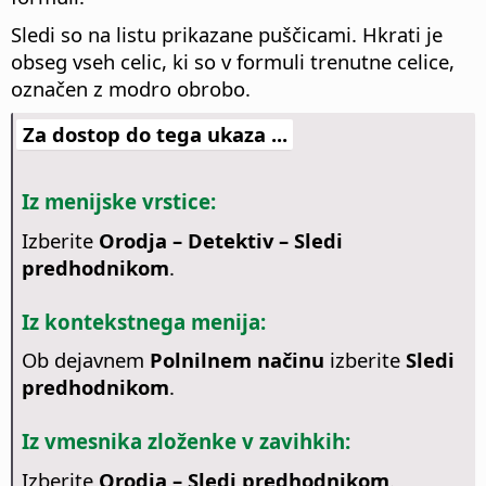
Sledi so na listu prikazane puščicami. Hkrati je
obseg vseh celic, ki so v formuli trenutne celice,
označen z modro obrobo.
Za dostop do tega ukaza ...
Iz menijske vrstice:
Izberite
Orodja – Detektiv – Sledi
predhodnikom
.
Iz kontekstnega menija:
Ob dejavnem
Polnilnem načinu
izberite
Sledi
predhodnikom
.
Iz vmesnika zloženke v zavihkih:
Izberite
Orodja – Sledi predhodnikom
.