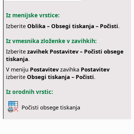
Iz menijske vrstice:
Izberite
Oblika – Obsegi tiskanja – Počisti
.
Iz vmesnika zloženke v zavihkih:
Izberite
zavihek Postavitev – Počisti obsege
tiskanja
.
V meniju
Postavitev
zavihka
Postavitev
izberite
Obsegi tiskanja – Počisti
.
Iz orodnih vrstic:
Počisti obsege tiskanja