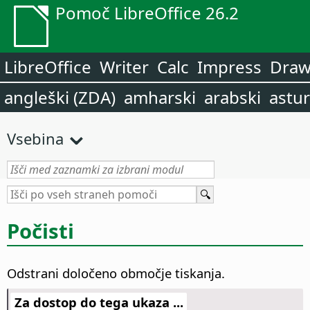
Pomoč LibreOffice 26.2
LibreOffice
Writer
Calc
Impress
Dra
angleški (ZDA)
amharski
arabski
astur
Vsebina
Počisti
Odstrani določeno območje tiskanja.
Za dostop do tega ukaza ...