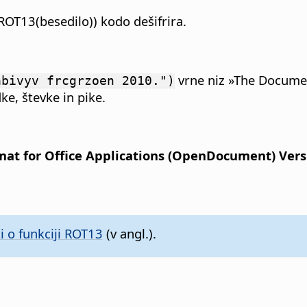
3(ROT13(besedilo)) kodo dešifrira.
vrne niz »The Documen
abivyv frcgrzoen 2010.")
ke, števke in pike.
t for Office Applications (OpenDocument) Versio
i o funkciji ROT13
(v angl.).