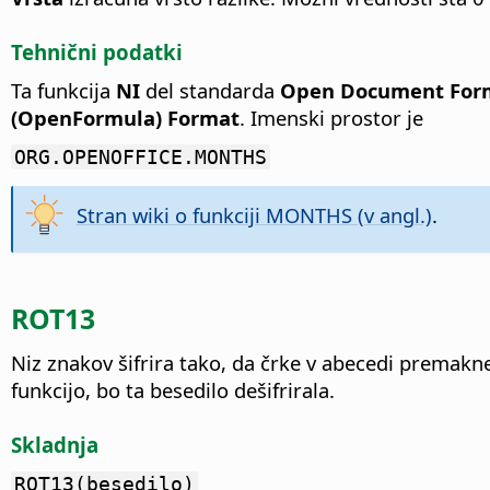
Tehnični podatki
Ta funkcija
NI
del standarda
Open Document Forma
(OpenFormula) Format
. Imenski prostor je
ORG.OPENOFFICE.MONTHS
Stran wiki o funkciji MONTHS (v angl.)
.
ROT13
Niz znakov šifrira tako, da črke v abecedi premakn
funkcijo, bo ta besedilo dešifrirala.
Skladnja
ROT13(besedilo)