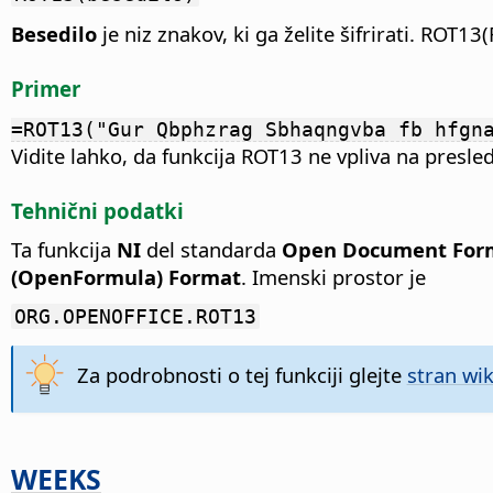
Besedilo
je niz znakov, ki ga želite šifrirati. ROT1
Primer
=ROT13("Gur Qbphzrag Sbhaqngvba fb hfgn
Vidite lahko, da funkcija ROT13 ne vpliva na presled
Tehnični podatki
Ta funkcija
NI
del standarda
Open Document Forma
(OpenFormula) Format
. Imenski prostor je
ORG.OPENOFFICE.ROT13
Za podrobnosti o tej funkciji glejte
stran wik
WEEKS