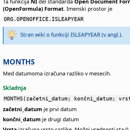
Ta funkcija
NI
del standarda
Open Document Forma
(OpenFormula) Format
. Imenski prostor je
ORG.OPENOFFICE.ISLEAPYEAR
Stran wiki o funkciji ISLEAPYEAR (v angl.)
.
MONTHS
Med datumoma izračuna razliko v mesecih.
Skladnja
MONTHS(začetni_datum; končni_datum; vrs
začetni_datum
je prvi datum
končni_datum
je drugi datum
Vrsta
izračuna vrsto razlike. Možni vrednosti sta 0 (