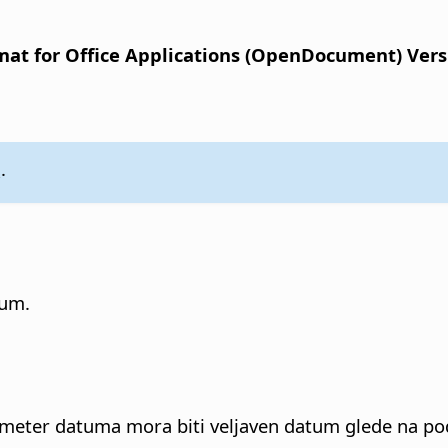
t for Office Applications (OpenDocument) Versio
)
.
tum.
ameter datuma mora biti veljaven datum glede na pod