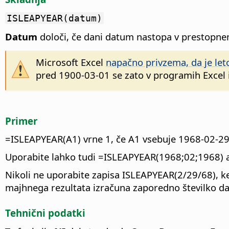
ISLEAPYEAR(datum)
Datum
določi, če dani datum nastopa v prestopnem
Microsoft Excel
napačno privzema, da je le
pred 1900-03-01 se zato v programih Excel in
Primer
=ISLEAPYEAR(A1) vrne 1, če A1 vsebuje 1968-02-29,
Uporabite lahko tudi =ISLEAPYEAR(1968;02;1968) a
Nikoli ne uporabite zapisa ISLEAPYEAR(2/29/68), ke
majhnega rezultata izračuna zaporedno številko d
Tehnični podatki