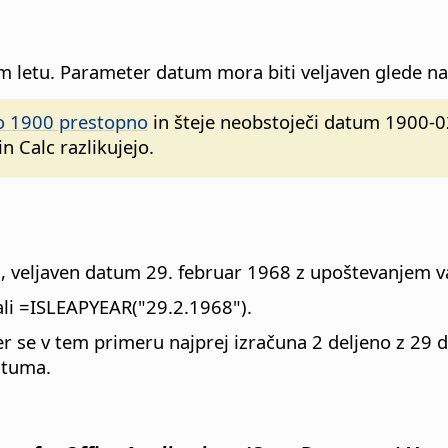
 letu. Parameter datum mora biti veljaven glede na 
to 1900 prestopno
in šteje neobstoječi datum 1900-0
 Calc razlikujejo.
 veljaven datum 29. februar 1968 z upoštevanjem va
li =ISLEAPYEAR("29.2.1968").
r se v tem primeru najprej izračuna 2 deljeno z 29 d
atuma.