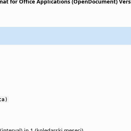
t for Office Applications (OpenDocument) Versio
ta)
interval) in 1 (koledarski meseci).