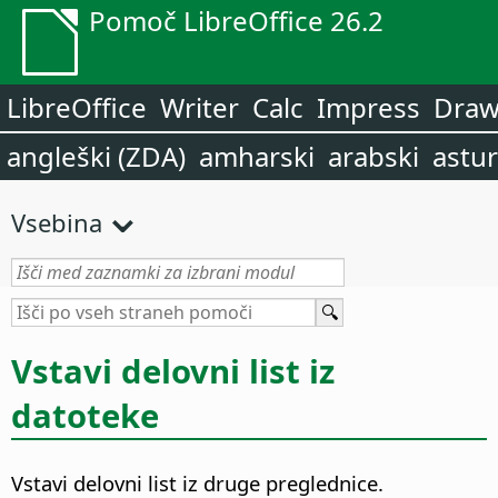
Pomoč LibreOffice 26.2
LibreOffice
Writer
Calc
Impress
Dra
angleški (ZDA)
amharski
arabski
astur
Vsebina
Vstavi delovni list iz
datoteke
Vstavi delovni list iz druge preglednice.