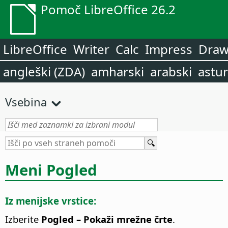
Pomoč LibreOffice 26.2
LibreOffice
Writer
Calc
Impress
Dra
angleški (ZDA)
amharski
arabski
astur
Vsebina
Meni Pogled
Iz menijske vrstice:
Izberite
Pogled – Pokaži mrežne črte
.