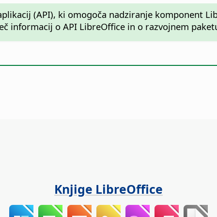
plikacij (API), ki omogoča nadziranje komponent Lib
eč informacij o API LibreOffice in o razvojnem paket
Knjige LibreOffice