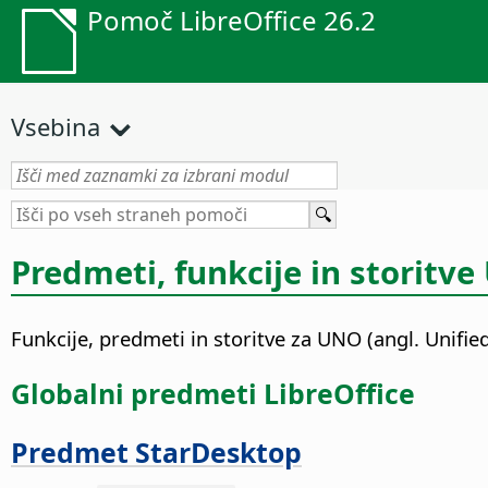
Pomoč LibreOffice 26.2
Vsebina
Predmeti, funkcije in storitv
Funkcije, predmeti in storitve za UNO (angl. Unifie
Globalni predmeti LibreOffice
Predmet StarDesktop