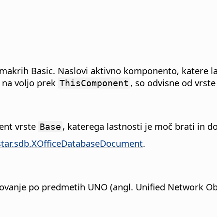
akrih Basic. Naslovi aktivno komponento, katere las
 na voljo prek
, so odvisne od vrst
ThisComponent
ent vrste
, katerega lastnosti je moč brati in d
Base
star.sdb.XOfficeDatabaseDocument
.
dovanje po predmetih UNO (angl. Unified Network Obj