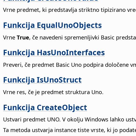
Vrne predmet, ki predstavlja striktno tipizirano vr
Funkcija EqualUnoObjects
Vrne
True
, če navedeni spremenljivki Basic predst
Funkcija HasUnoInterfaces
Preveri, če predmet Basic Uno podpira določene v
Funkcija IsUnoStruct
Vrne res, če je predmet struktura Uno.
Funkcija CreateObject
Ustvari predmet UNO. V okolju Windows lahko ustv
Ta metoda ustvarja instance tiste vrste, ki jo poda