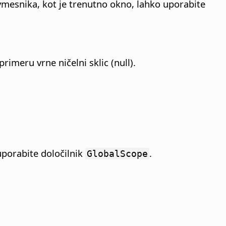
vmesnika, kot je trenutno okno, lahko uporabite
rimeru vrne ničelni sklic (null).
porabite določilnik
.
GlobalScope