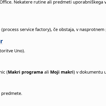
ffice. Nekatere rutine ali predmeti uporabniškega 
(process service factory), če obstaja, v nasprotnem p
r
toritve Uno).
ic (
Makri programa
ali
Moji makri
) v dokumentu u
e predmete.