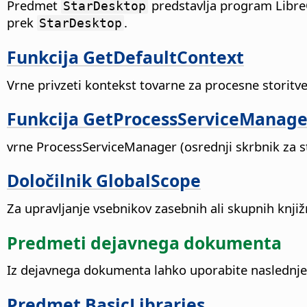
Predmet
predstavlja program LibreO
StarDesktop
prek
.
StarDesktop
Funkcija GetDefaultContext
Vrne privzeti kontekst tovarne za procesne storitve 
Funkcija GetProcessServiceManage
vrne ProcessServiceManager (osrednji skrbnik za s
Določilnik GlobalScope
Za upravljanje vsebnikov zasebnih ali skupnih knjižn
Predmeti dejavnega dokumenta
Iz dejavnega dokumenta lahko uporabite naslednj
Predmet BasicLibraries