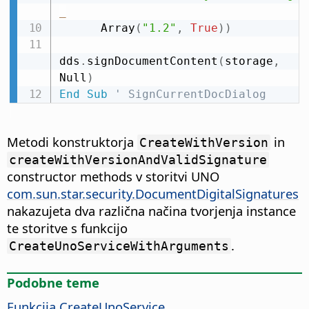
_
      Array
(
"1.2"
,
True
)
)
dds
.
signDocumentContent
(
storage
,
Null
)
End
Sub
' SignCurrentDocDialog
Metodi konstruktorja
in
CreateWithVersion
createWithVersionAndValidSignature
constructor methods v storitvi UNO
com.sun.star.security.DocumentDigitalSignatures
nakazujeta dva različna načina tvorjenja instance
te storitve s funkcijo
.
CreateUnoServiceWithArguments
Podobne teme
Funkcija CreateUnoService