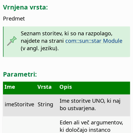
Vrnjena vrsta:
Predmet
Seznam storitev, ki so na razpolago,
najdete na strani
com::sun::star Module
(v angl. jeziku).
Parametri:
Ime
Vrsta
Opis
Ime storitve UNO, ki naj
imeStoritve
String
bo ustvarjena.
Eden ali več argumentov,
ki določajo instanco