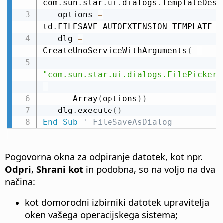
com
.
sun
.
star
.
ui
.
dialogs
.
TemplateDesc
   options 
=
td
.
FILESAVE_AUTOEXTENSION_TEMPLATE

   dlg 
=
CreateUnoServiceWithArguments
(
_
"com.sun.star.ui.dialogs.FilePicker"
_
      Array
(
options
)
)
   dlg
.
execute
(
)
End
Sub
' FileSaveAsDialog
Pogovorna okna za odpiranje datotek, kot npr.
Odpri
,
Shrani kot
in podobna, so na voljo na dva
načina:
kot domorodni izbirniki datotek upravitelja
oken vašega operacijskega sistema;