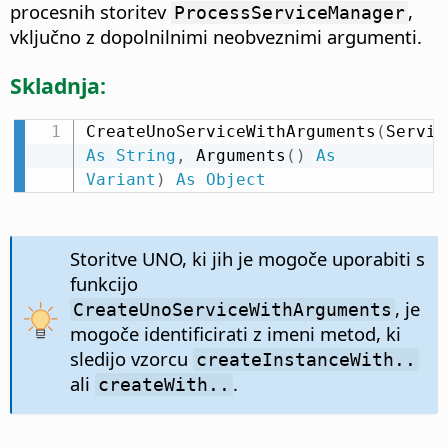
procesnih storitev
,
ProcessServiceManager
vključno z dopolnilnimi neobveznimi argumenti.
Skladnja:
CreateUnoServiceWithArguments
(
As
String
,
 Arguments
(
)
As
Variant
)
As
Object
Storitve UNO, ki jih je mogoče uporabiti s
funkcijo
, je
CreateUnoServiceWithArguments
mogoče identificirati z imeni metod, ki
sledijo vzorcu
createInstanceWith..
ali
.
createWith..