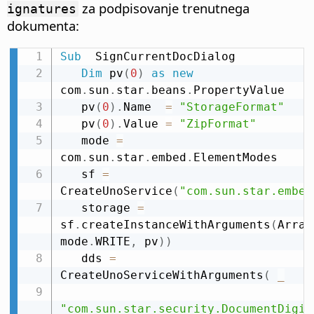
za podpisovanje trenutnega
ignatures
dokumenta:
Sub
  SignCurrentDocDialog

Dim
 pv
(
0
)
as
new
com
.
sun
.
star
.
beans
.
PropertyValue

   pv
(
0
)
.
Name  
=
"StorageFormat"
   pv
(
0
)
.
Value 
=
"ZipFormat"
   mode 
=
com
.
sun
.
star
.
embed
.
ElementModes

   sf 
=
CreateUnoService
(
"com.sun.star.embed
   storage 
=
sf
.
createInstanceWithArguments
(
Array
mode
.
WRITE
,
 pv
)
)
   dds 
=
CreateUnoServiceWithArguments
(
_
"com.sun.star.security.DocumentDigit