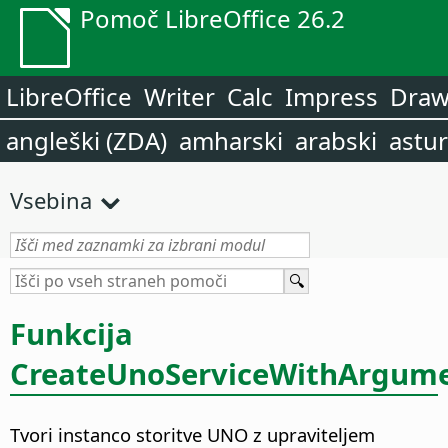
Pomoč LibreOffice 26.2
LibreOffice
Writer
Calc
Impress
Dra
angleški (ZDA)
amharski
arabski
astur
Vsebina
Funkcija
CreateUnoServiceWithArgum
Tvori instanco storitve UNO z upraviteljem