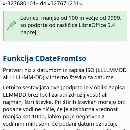
»-327680101« do »327671231«.
Letnice, manjše od 100 in večje od 9999,
so podprte od različice LibreOffice 5.4
naprej.
Funkcija CDateFromIso
Pretvori niz z datumom iz zapisa ISO (LLLLMMDD
ali LLLL-MM-DD) v interno število za datume.
Letnico sestavljata dve (podprto le v obliki zapisa
LLMMDD brez ločil zaradi združljivosti) ali
najmanj štiri števke. Pri štirih števkah morajo biti
podane vodilne ničle, če je absolutna vrednost
manjša kot 1000, lahko pa je negativna z
vodilnim minusom, če podani datum označuje