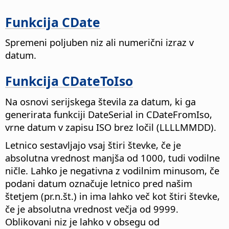
Funkcija CDate
Spremeni poljuben niz ali numerični izraz v
datum.
Funkcija CDateToIso
Na osnovi serijskega števila za datum, ki ga
generirata funkciji DateSerial in CDateFromIso,
vrne datum v zapisu ISO brez ločil (LLLLMMDD).
Letnico sestavljajo vsaj štiri števke, če je
absolutna vrednost manjša od 1000, tudi vodilne
ničle. Lahko je negativna z vodilnim minusom, če
podani datum označuje letnico pred našim
štetjem (pr.n.št.) in ima lahko več kot štiri števke,
če je absolutna vrednost večja od 9999.
Oblikovani niz je lahko v obsegu od