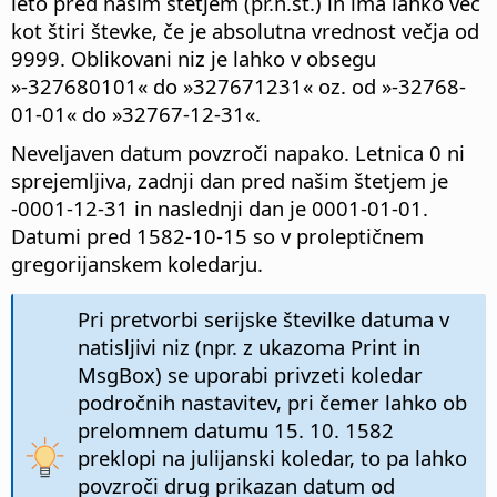
leto pred našim štetjem (pr.n.št.) in ima lahko več
kot štiri števke, če je absolutna vrednost večja od
9999. Oblikovani niz je lahko v obsegu
»-327680101« do »327671231« oz. od »-32768-
01-01« do »32767-12-31«.
Neveljaven datum povzroči napako. Letnica 0 ni
sprejemljiva, zadnji dan pred našim štetjem je
-0001-12-31 in naslednji dan je 0001-01-01.
Datumi pred 1582-10-15 so v proleptičnem
gregorijanskem koledarju.
Pri pretvorbi serijske številke datuma v
natisljivi niz (npr. z ukazoma Print in
MsgBox) se uporabi privzeti koledar
področnih nastavitev, pri čemer lahko ob
prelomnem datumu 15. 10. 1582
preklopi na julijanski koledar, to pa lahko
povzroči drug prikazan datum od