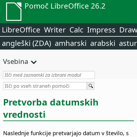
Pomoč LibreOffice 26.2
LibreOffice
Writer
Calc
Impress
Dra
angleški (ZDA)
amharski
arabski
astur
Vsebina
Pretvorba datumskih
vrednosti
Naslednje funkcije pretvarjajo datum v število, s