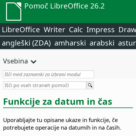
Pomoč LibreOffice 26.2
LibreOffice
Writer
Calc
Impress
Dra
angleški (ZDA)
amharski
arabski
astur
Vsebina
Funkcije za datum in čas
Uporabljajte tu opisane ukaze in funkcije, če
potrebujete operacije na datumih in na časih.