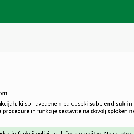
com.
nkcijah, ki so navedene med odseki
sub...end sub
in
a procedure in funkcije sestavite na dovolj splošen n
dur in funkcij veljajo določene omejitve. Ne smete