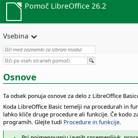
Pomoč LibreOffice 26.2
Vsebina
Osnove
Ta odsek ponuja osnove za delo z LibreOffice Basi
Koda LibreOffice Basic temelji na procedurah in fu
lahko kliče druge procedure ali funkcije. Če kodo z
programih. Glejte tudi
Procedure in funkcije
.
Pri poimenovanju javnih spremenljivk, proce