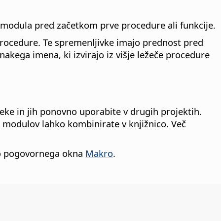
u modula pred začetkom prve procedure ali funkcije.
i procedure. Te spremenljivke imajo prednost pred
ega imena, ki izvirajo iz višje ležeče procedure
teke in jih ponovno uporabite v drugih projektih.
č modulov lahko kombinirate v knjižnico. Več
abo pogovornega okna
Makro
.