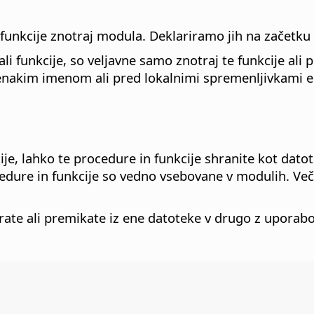
 funkcije znotraj modula. Deklariramo jih na začetk
 ali funkcije, so veljavne samo znotraj te funkcije al
akim imenom ali pred lokalnimi spremenljivkami enak
ije, lahko te procedure in funkcije shranite kot dato
cedure in funkcije so vedno vsebovane v modulih. Ve
pirate ali premikate iz ene datoteke v drugo z upor