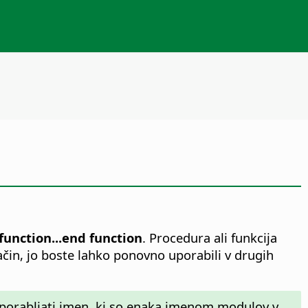
function...end function
. Procedura ali funkcija
ačin, jo boste lahko ponovno uporabili v drugih
 uporabljati imen, ki so enaka imenom modulov v