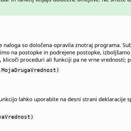
e naloga so določena opravila znotraj programa. Su
imo na postopke in podrejene postopke, izboljšamo
klicoči proceduri ali funkciji pa ne vrne vrednosti; 
,MojaDrugaVrednost)
unkcijo lahko uporabite na desni strani deklaracije s
vaVrednost)