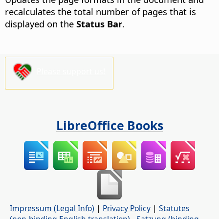
recalculates the total number of pages that is
displayed on the
Status Bar
.
Please support us!
LibreOffice Books
Impressum (Legal Info)
|
Privacy Policy
|
Statutes
(non-binding English translation)
-
Satzung (binding