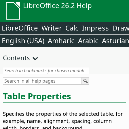
LibreOffice 26.2 Help
LibreOffice
Writer
Calc
Impress
Dra
English (USA)
Amharic
Arabic
Asturia
Contents
Table Properties
Specifies the properties of the selected table, for
example, name, alignment, spacing, column
width, borders, and background.