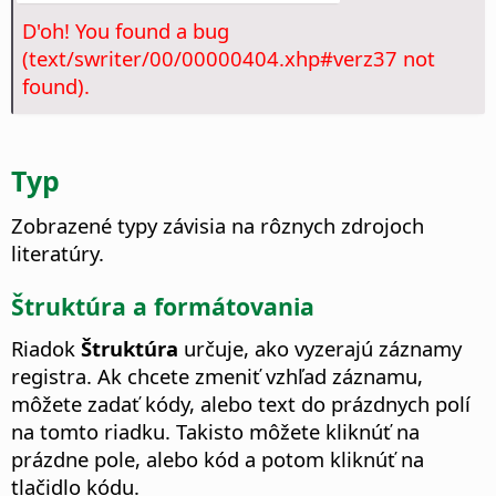
D'oh! You found a bug
(text/swriter/00/00000404.xhp#verz37 not
found).
Typ
Zobrazené typy závisia na rôznych zdrojoch
literatúry.
Štruktúra a formátovania
Riadok
Štruktúra
určuje, ako vyzerajú záznamy
registra. Ak chcete zmeniť vzhľad záznamu,
môžete zadať kódy, alebo text do prázdnych polí
na tomto riadku. Takisto môžete kliknúť na
prázdne pole, alebo kód a potom kliknúť na
tlačidlo kódu.