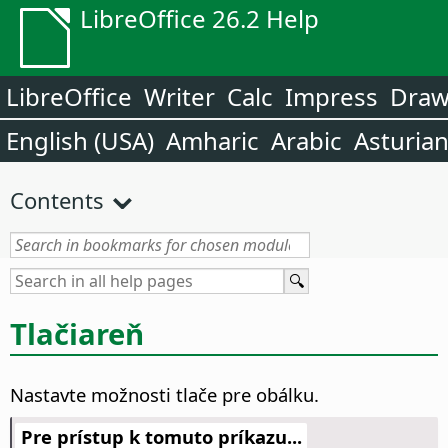
LibreOffice 26.2 Help
LibreOffice
Writer
Calc
Impress
Dra
English (USA)
Amharic
Arabic
Asturia
Contents
Tlačiareň
Nastavte možnosti tlače pre obálku.
Pre prístup k tomuto príkazu...