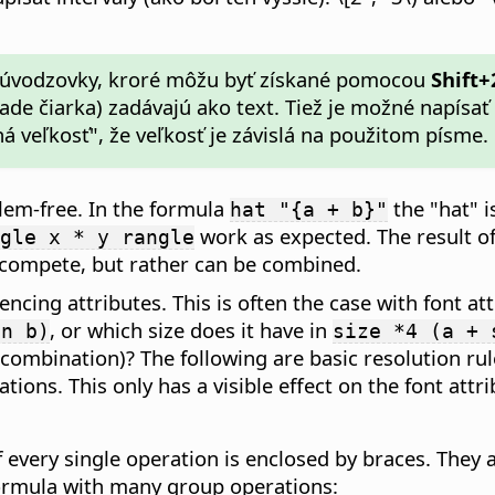
 úvodzovky, kroré môžu byť získané pomocou
Shift+
e čiarka) zadávajú ako text. Tiež je možné napísať "\
 veľkosť", že veľkosť je závislá na použitom písme.
blem-free. In the formula
the "hat" i
hat "{a + b}"
work as expected. The result o
gle x * y rangle
t compete, but rather can be combined.
uencing attributes. This is often the case with font a
, or which size does it have in
en b)
size *4 (a + 
combination)? The following are basic resolution rule
tions. This only has a visible effect on the font attrib
 every single operation is enclosed by braces. They 
formula with many group operations: