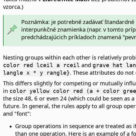
vzorca.)
Poznámka: je potrebné zadávať štandardné
interpunkčné znamienka (napr. v tomto prípad
predchádzajúcich príkladoch znamená "pevná
Nesting groups within each other is relatively pro
and
color red lceil a rceil
grave hat lan
. These attributes do no
langle x * y rangle}
This differs slightly for competing or mutually infl
in
color yellow color red (a + color gre
the size 48, 6 or even 24 (which could be seen as a 
future. In general, the rules apply to all group opera
and "font":
Group operations in sequence are treated as if
than one operation. Here is an example of a 