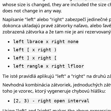
whose size is changed, they are included the size 
does not change in any way.
Napísanie "left" alebo "right" zabezpečí jedinečné
dokonca ukladajú pravé zátvorky naľavo, alebo ľav
zobrazená zátvorka a že tam nie je ani rezervovan
left lbrace x right none
left [ x right )
left ] x right [
left rangle x right lfloor
Tie isté pravidlá aplikujú "left" a "right" na druh
Nevhodná kombinácia zátvoriek, jednoduchých zátv
toho je vzorec, ktorý vygeneruje chybovú hlášku:
[2, 3) - right open interval
Using "left" and "right" makes the above expressio