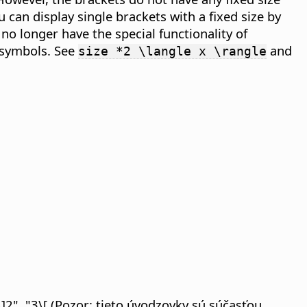
 can display single brackets with a fixed size by
no longer have the special functionality of
r symbols. See
and
size *2 \langle x \rangle
\]2", "3\[ (Pozor: tieto úvodzovky sú súčasťou