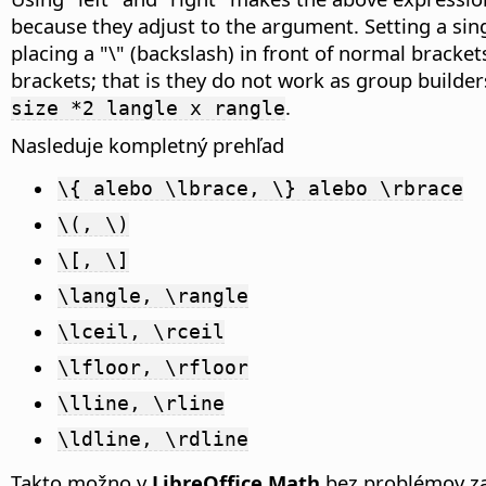
because they adjust to the argument. Setting a sing
placing a "\" (backslash) in front of normal bracke
brackets; that is they do not work as group builde
.
size *2 langle x rangle
Nasleduje kompletný prehľad
\{ alebo \lbrace, \} alebo \rbrace
\(, \)
\[, \]
\langle, \rangle
\lceil, \rceil
\lfloor, \rfloor
\lline, \rline
\ldline, \rdline
Takto možno v
LibreOffice Math
bez problémov zapí