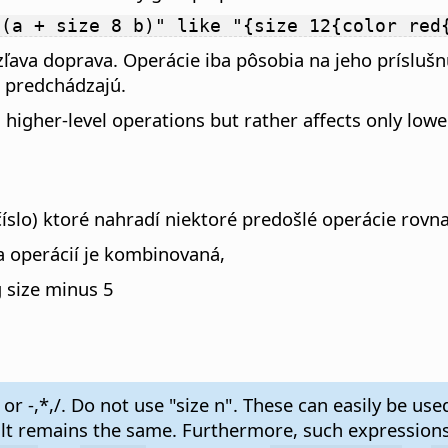
 (a + size 8 b)" like "{size 12{color red
zľava doprava. Operácie iba pôsobia na jeho príslušn
h predchádzajú.
higher-level operations but rather affects only lowe
nné číslo) ktoré nahradí niektoré predošlé operácie rov
vita operácií je kombinovaná,
 size minus 5
 or -,*,/. Do not use "size n". These can easily be us
lt remains the same. Furthermore, such expressions 