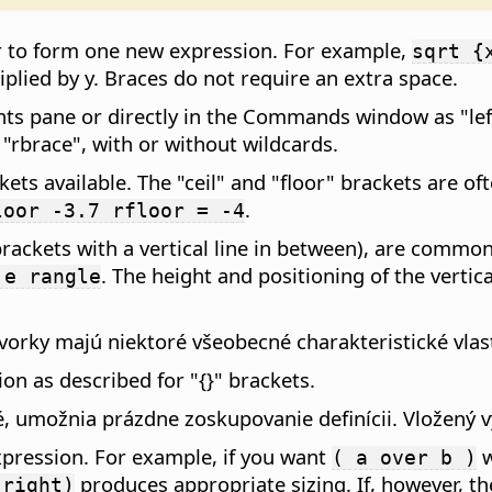
r to form one new expression. For example,
sqrt {
iplied by y. Braces do not require an extra space.
ts pane or directly in the Commands window as "left 
 "rbrace", with or without wildcards.
ackets available. The "ceil" and "floor" brackets are
.
loor -3.7 rfloor = -4
rackets with a vertical line in between), are common
. The height and positioning of the vertic
 e rangle
vorky majú niektoré všeobecné charakteristické vlas
on as described for "{}" brackets.
mé, umožnia prázdne zoskupovanie definícii. Vložený 
expression. For example, if you want
w
( a over b )
produces appropriate sizing. If, however, t
 right)