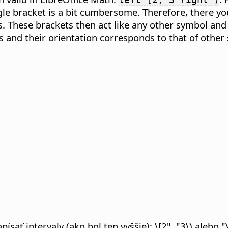
le bracket is a bit cumbersome. Therefore, there you
ts. These brackets then act like any other symbol and 
rs and their orientation corresponds to that of othe
sať intervaly (ako bol ten vyššie): \[2", "3\) alebo "