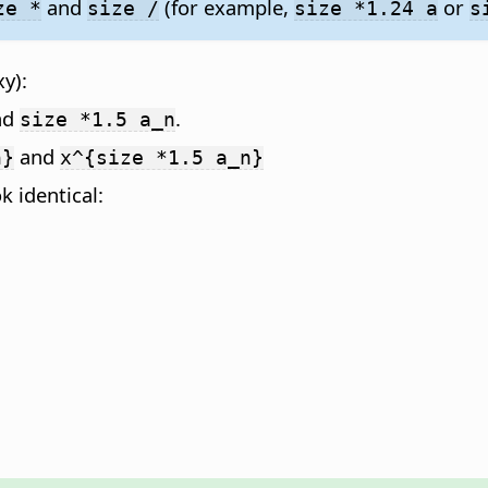
and
(for example,
or
ze *
size /
size *1.24 a
s
y):
nd
.
size *1.5 a_n
and
n}
x^{size *1.5 a_n}
k identical: