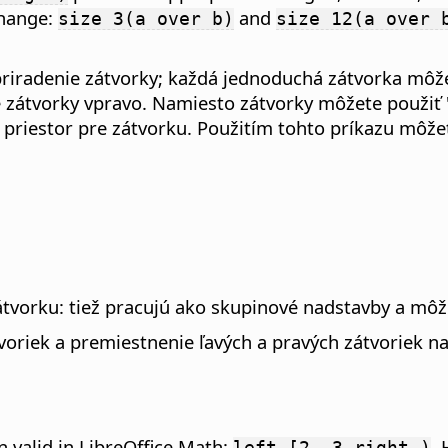
change:
and
size 3(a over b)
size 12(a over 
 priradenie zátvorky; každá jednoduchá zátvorka môže
é zátvorky vpravo. Namiesto zátvorky môžete použiť 
ý priestor pre zátvorku. Použitím tohto príkazu môž
ú zátvorku: tiež pracujú ako skupinové nadstavby a m
oriek a premiestnenie ľavých a pravých zátvoriek 
n valid in LibreOffice Math:
.
left [2, 3 right )