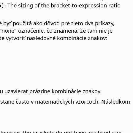
. The sizing of the bracket-to-expression ratio
b)
 byť použitá ako dôvod pre tieto dva príkazy,
"none" označenie, čo znamená, že tam nie je
ete vytvoriť nasledovné kombinácie znakov:
ôžu uzavierať prázdne kombinácie znakov.
nastane často v matematických vzorcoch. Následkom
 However, the brackets do not have any fixed size