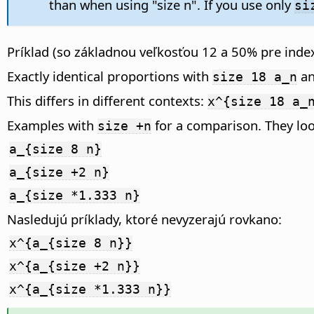
than when using "size n". If you use only
si
Príklad (so základnou veľkosťou 12 a 50% pre index
Exactly identical proportions with
a
size 18 a_n
This differs in different contexts:
x^{size 18 a_
Examples with
for a comparison. They loo
size +n
a_{size 8 n}
a_{size +2 n}
a_{size *1.333 n}
Nasledujú príklady, ktoré nevyzerajú rovkano:
x^{a_{size 8 n}}
x^{a_{size +2 n}}
x^{a_{size *1.333 n}}