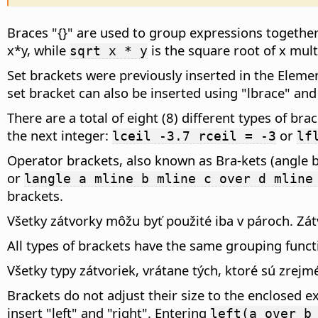
Braces "{}" are used to group expressions togethe
x*y, while
is the square root of x mult
sqrt x * y
Set brackets were previously inserted in the Elemen
set bracket can also be inserted using "lbrace" and
There are a total of eight (8) different types of br
the next integer:
or
lceil -3.7 rceil = -3
lf
Operator brackets, also known as Bra-kets (angle b
or
langle a mline b mline c over d mline
brackets.
Všetky zátvorky môžu byť použité iba v pároch. Zát
All types of brackets have the same grouping functi
Všetky typy zátvoriek, vrátane tých, ktoré sú zrej
Brackets do not adjust their size to the enclosed 
insert "left" and "right". Entering
left(a over b