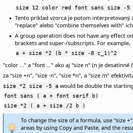
size 12 color red font sans size -5
Tento príklad vzorca je potom interpretovaný 
"replace" alebo "combine themselves with" ic
A group operation does not have any effect on 
brackets and super-/subscripts. For example,
a + size *2 (b * size -8 c_1)^2
"color ..." a "font ..." ako aj "size n" (n je desati
za "size +n", "size -n", "size *n", a "size /n" efekti
would be double the starting
size *2 size -5 a
font sans ( a + font serif b)
size *2 ( a + size /2 b )
To change the size of a formula, use "size +"
areas by using Copy and Paste, and the resu