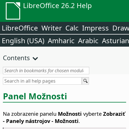
LibreOffice 26.2 Help
LibreOffice
Writer
Calc
Impress
Dra
English (USA)
Amharic
Arabic
Asturia
Contents
Panel Možnosti
Na zobrazenie panelu
Možnosti
vyberte
Zobraziť
- Panely nástrojov - Možnosti
.