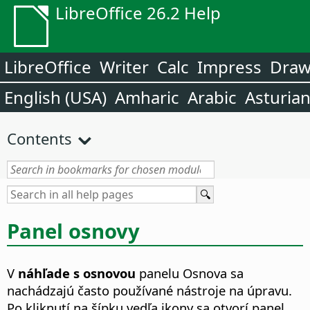
LibreOffice 26.2 Help
LibreOffice
Writer
Calc
Impress
Dra
English (USA)
Amharic
Arabic
Asturia
Contents
Panel osnovy
V
náhľade s osnovou
panelu Osnova sa
nachádzajú často používané nástroje na úpravu.
Po kliknutí na šípku vedľa ikony sa otvorí panel