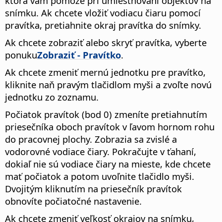
ktorá vám pomôže pri umiestňovaní objektov na
snímku. Ak chcete vložiť vodiacu čiaru pomocí
pravítka, pretiahnite okraj pravítka do snímky.
Ak chcete zobraziť alebo skryť pravítka, vyberte
ponuku
Zobraziť - Pravítko
.
Ak chcete zmeniť mernú jednotku pre pravítko,
kliknite naň pravým tlačidlom myši a zvoľte novú
jednotku zo zoznamu.
Počiatok pravítok (bod 0) zmeníte pretiahnutím
priesečníka oboch pravítok v ľavom hornom rohu
do pracovnej plochy. Zobrazia sa zvislé a
vodorovné vodiace čiary. Pokračujte v ťahaní,
dokiaľ nie sú vodiace čiary na mieste, kde chcete
mať počiatok a potom uvoľnite tlačidlo myši.
Dvojitým kliknutím na priesečník pravítok
obnovíte počiatočné nastavenie.
Ak chcete zmeniť veľkosť okrajov na snímku,