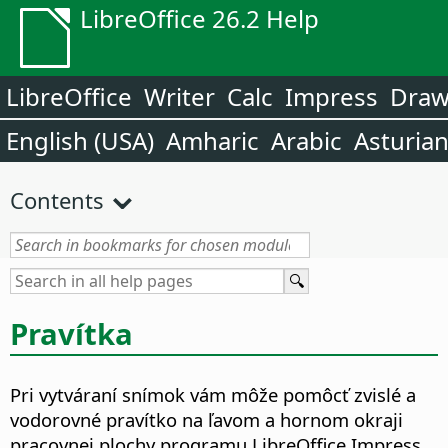
LibreOffice 26.2 Help
LibreOffice
Writer
Calc
Impress
Dra
English (USA)
Amharic
Arabic
Asturia
Contents
Pravítka
Pri vytváraní snímok vám môže pomôcť zvislé a
vodorovné pravítko na ľavom a hornom okraji
pracovnej plochy programu LibreOffice Impress.