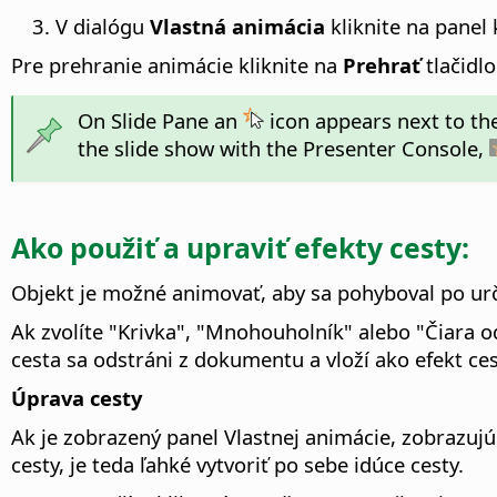
V dialógu
Vlastná animácia
kliknite na panel 
Pre prehranie animácie kliknite na
Prehrať
tlačidlo
On Slide Pane an
icon appears next to th
the slide show with the Presenter Console,
Ako použiť a upraviť efekty cesty:
Objekt je možné animovať, aby sa pohyboval po urč
Ak zvolíte "Krivka", "Mnohouholník" alebo "Čiara od
cesta sa odstráni z dokumentu a vloží ako efekt ces
Úprava cesty
Ak je zobrazený panel Vlastnej animácie, zobrazujú 
cesty, je teda ľahké vytvoriť po sebe idúce cesty.