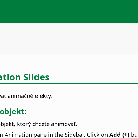
tion Slides
ať animačné efekty.
objekt:
bjekt, ktorý chcete animovať.
m Animation pane in the Sidebar. Click on
Add (+)
but