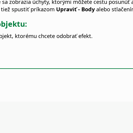
 sa zobrazia úchyty, ktorými môžete cestu posunúť al
 tiež spustiť príkazom
Upraviť - Body
alebo stlačen
bjektu:
bjekt, ktorému chcete odobrať efekt.