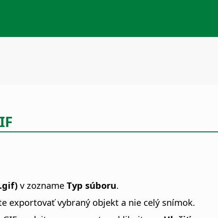
IF
gif)
v zozname
Typ súboru
.
te exportovať vybraný objekt a nie celý snímok.