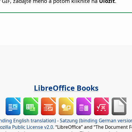
ý GIF, zadajte meno a potom kliknite na
Uložiť
.
LibreOffice Books
nding English translation)
-
Satzung (binding German versio
ozilla Public License v2.0
. “LibreOffice” and “The Document F