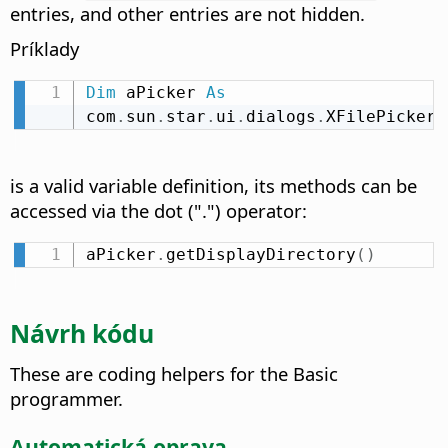
entries, and other entries are not hidden.
Príklady
Dim
 aPicker 
As
com
.
sun
.
star
.
ui
.
dialogs
.
XFilePicker
is a valid variable definition, its methods can be
accessed via the dot (".") operator:
aPicker
.
getDisplayDirectory
(
)
Návrh kódu
These are coding helpers for the Basic
programmer.
Automatická oprava