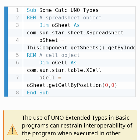
Sub
REM
 A spreadsheet object
Dim
 oSheet 
As
com
.
sun
.
star
.
sheet
.
XSpreadsheet

    oSheet 
=
ThisComponent
.
getSheets
(
)
.
getByIndex
REM
 A cell object
Dim
 oCell 
As
com
.
sun
.
star
.
table
.
XCell

    oCell 
=
oSheet
.
getCellByPosition
(
0
,
0
)
End
Sub
The use of UNO Extended Types in Basic
programs can restrain interoperability of
the program when executed in other