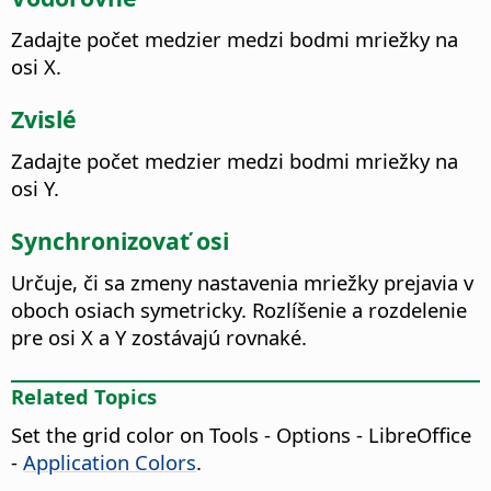
Zadajte počet medzier medzi bodmi mriežky na
osi X.
Zvislé
Zadajte počet medzier medzi bodmi mriežky na
osi Y.
Synchronizovať osi
Určuje, či sa zmeny nastavenia mriežky prejavia v
oboch osiach symetricky.
Rozlíšenie a rozdelenie
pre osi X a Y zostávajú rovnaké.
Related Topics
Set the grid color on
Tools - Options
- LibreOffice
-
Application Colors
.