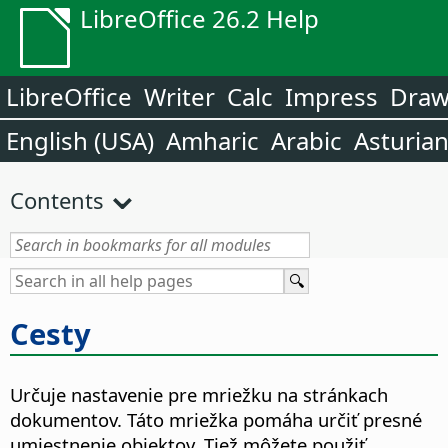
LibreOffice 26.2 Help
LibreOffice
Writer
Calc
Impress
Dra
English (USA)
Amharic
Arabic
Asturia
Contents
Cesty
Určuje nastavenie pre mriežku na stránkach
dokumentov. Táto mriežka pomáha určiť presné
umiestnenie objektov. Tiež môžete použiť