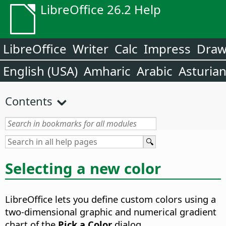
LibreOffice 26.2 Help
LibreOffice
Writer
Calc
Impress
Dra
English (USA)
Amharic
Arabic
Asturia
Contents
Selecting a new color
LibreOffice lets you define custom colors using a
two-dimensional graphic and numerical gradient
chart of the
Pick a Color
dialog.