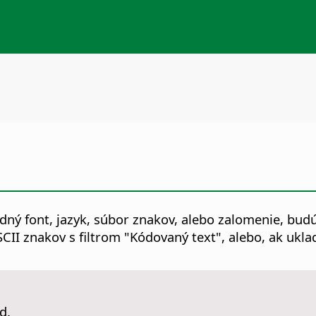
adný font, jazyk, súbor znakov, alebo zalomenie, bu
CII znakov s filtrom "Kódovaný text", alebo, ak ukla
d.