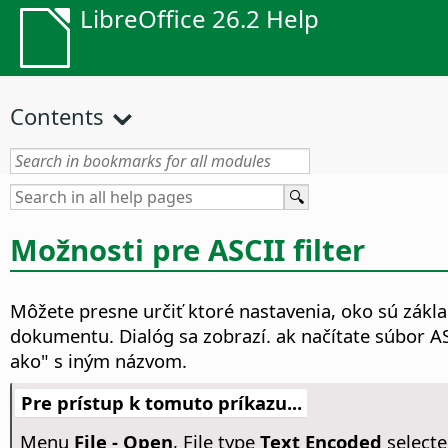
LibreOffice 26.2 Help
Contents
Možnosti pre ASCII filter
Môžete presne určiť ktoré nastavenia, oko sú zákl
dokumentu. Dialóg sa zobrazí. ak načítate súbor AS
ako" s iným názvom.
Pre prístup k tomuto príkazu...
Menu
File - Open
, File type
Text Encoded
selecte