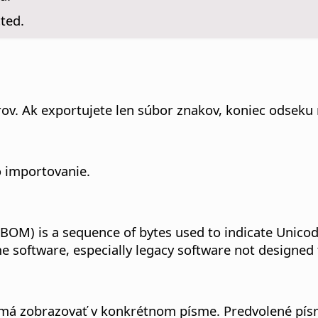
ted.
rov. Ak exportujete len súbor znakov, koniec odseku
 importovanie.
BOM) is a sequence of bytes used to indicate Unicode
software, especially legacy software not designed 
má zobrazovať v konkrétnom písme. Predvolené písma