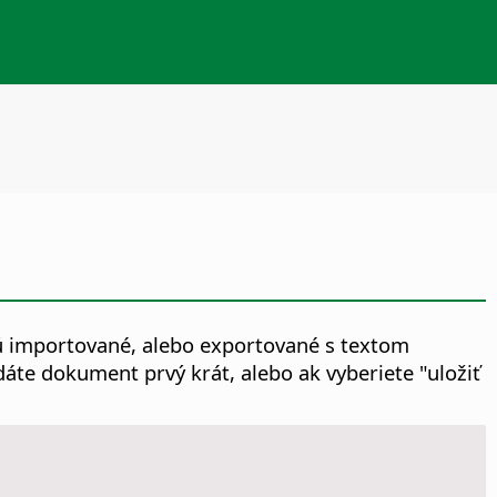
dú importované, alebo exportované s textom
dáte dokument prvý krát, alebo ak vyberiete "uložiť