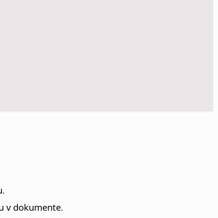
u.
fu v dokumente.