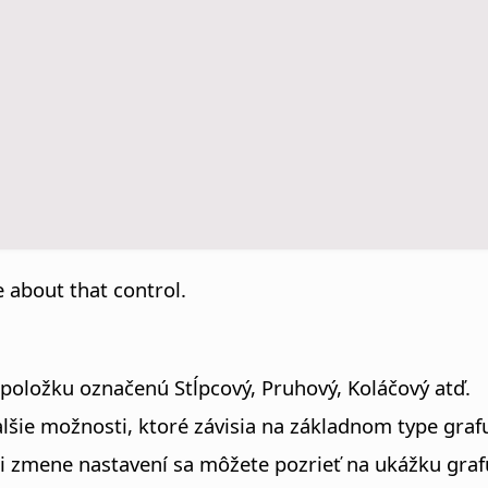
 about that control.
ú položku označenú Stĺpcový, Pruhový, Koláčový atď.
šie možnosti, ktoré závisia na základnom type graf
Pri zmene nastavení sa môžete pozrieť na ukážku gra