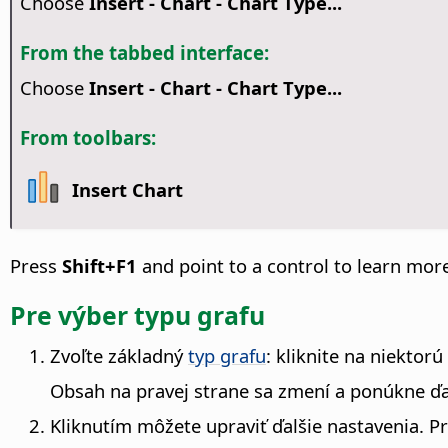
Choose
Insert - Chart - Chart Type...
From the tabbed interface:
Choose
Insert - Chart - Chart Type...
From toolbars:
Insert Chart
Press
Shift+F1
and point to a control to learn more
Pre výber typu grafu
Zvoľte základný
typ grafu
: kliknite na niektor
Obsah na pravej strane sa zmení a ponúkne ďal
Kliknutím môžete upraviť ďalšie nastavenia. 