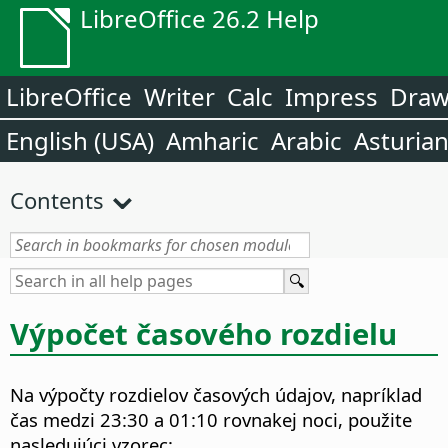
LibreOffice 26.2 Help
LibreOffice
Writer
Calc
Impress
Dra
English (USA)
Amharic
Arabic
Asturia
Contents
Výpočet časového rozdielu
Na výpočty rozdielov časových údajov, napríklad
čas medzi 23:30 a 01:10 rovnakej noci, použite
nasledujúci vzorec: