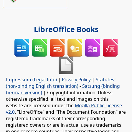
LibreOffice Books
Impressum (Legal Info)
|
Privacy Policy
|
Statutes
(non-binding English translation)
-
Satzung (binding
German version)
| Copyright information: Unless
otherwise specified, all text and images on this
website are licensed under the
Mozilla Public License
v2.0
. “LibreOffice” and “The Document Foundation” are
registered trademarks of their corresponding
registered owners or are in actual use as trademarks
in one or more countries. Their respective logos and