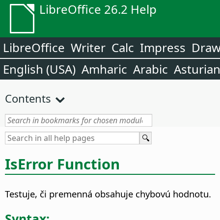
LibreOffice 26.2 Help
LibreOffice
Writer
Calc
Impress
Dra
English (USA)
Amharic
Arabic
Asturia
Contents
IsError Function
Testuje, či premenná obsahuje chybovú hodnotu.
Syntax: