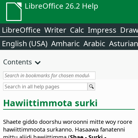
LibreOffice 26.2 Help
LibreOffice
Writer
Calc
Impress
Dra
English (USA)
Amharic
Arabic
Asturia
Contents
Hawiittimmota surki
Shaete giddo doorshu woroonni mitte woy roore
hawiittimmoota surkanno. Hasaawa fanatenni
mittu aliidi hawiittimma (
Shae - Surki -