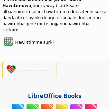
Hawitimuwa
)doori, woy bido kisate
albaannimittu aliidi hawittimma dooratenni surka
dandaatto.
Layinki doogo orijinaale doorantino
hawitubba gede mitte hojjanni hawitubba
surkate.
Hawiittimma surki
Please support us!
LibreOffice Books