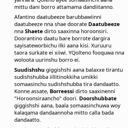
mittu dani borro attamama dandiitanno.
Afantino daatubeeze barubbawiinni
daatubeeze nna shae doorate
Daatubeeze
nna
Shaete
dirto saaxinna horoonsiri.
Doorantino daatu bare borrote dargira
sayisateworbichu ilki aana kisi. Xuruuru
taora surkate ei xiiwi. YQolteno fooquwa nna
woloota uurinshu borro ei.
Suudishshu
giggishshi aana balaxxe tirantu
sudishshubba iillitinokkiha umikki
somaasinchu sudishshubba tira dandaatto.
Konne assate,
Borreessi
dirto saaxinenni
"Horoonsiraancho" doori.
Doorshubbate
giggishshi aana, baala somaasinchuwa woy
kalaqama dandaannoha mitto calla bada
dandaatto.