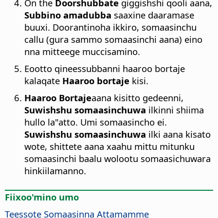
On the
Doorshubbate
giggishshi qooli aana,
Subbino amadubba
saaxine daaramase
buuxi. Doorantinoha ikkiro, somaasinchu
callu (gura sammo somaasinchi aana) eino
nna mitteege muccisamino.
Eootto qineessubbanni haaroo bortaje
kalaqate
Haaroo bortaje
kisi.
Haaroo Bortaje
aana kisitto gedeenni,
Suwishshu somaasinchuwa
ilkinni shiima
hullo la"atto. Umi somaasincho ei.
Suwishshu somaasinchuwa
ilki aana kisato
wote, shittete aana xaahu mittu mitunku
somaasinchi baalu wolootu somaasichuwara
hinkiilamanno.
Fiixoo'mino umo
Teessote Somaasinna Attamamme