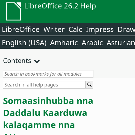
LibreOffice 26.2 Help
LibreOffice
Writer
Calc
Impress
Dra
English (USA)
Amharic
Arabic
Asturia
Contents
Somaasinhubba nna
Daddalu Kaarduwa
kalaqamme nna