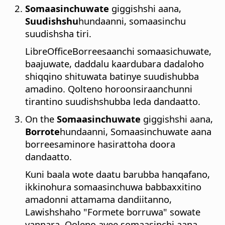
Somaasinchuwate
giggishshi aana,
Suudishshu
hundaanni, somaasinchu
suudishsha tiri.
LibreOfficeBorreesaanchi somaasichuwate,
baajuwate, daddalu kaardubara dadaloho
shiqqino shituwata batinye suudishubba
amadino. Qolteno horoonsiraanchunni
tirantino suudishshubba leda dandaatto.
On the
Somaasinchuwate
giggishshi aana,
Borrote
hundaanni, Somaasinchuwate aana
borreesaminore hasirattoha doora
dandaatto.
Kuni baala wote daatu barubba hanqafano,
ikkinohura somaasinchuwa babbaxxitino
amadonni attamama dandiitanno,
Lawishshaho "Formete borruwa" sowate
yannara. Qoleno ayee somaasinchi aana