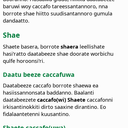
baruwi woy caccafo tareessantannoro, nna
borrote shae hiitto suudisantannoro gumula
dandaatto.
Shae
Shaete basera, borrote
shaera
leellishate
hasi'ratto daatabeeze shae doorate worbichu
qulfe horoonsi'ri.
Daatu beeze caccafuwa
Daatabeeze caccafo borrote shaewa ea
hasiissannonsata baddanno.
Baalanti
daatabeezete
caccafo(wi) Shaete
caccafonni
irkisantinokkiti dirto saaxine dirantino. Eo
fidalaantetenni kuusantino.
Shaete caccafo(uwa)