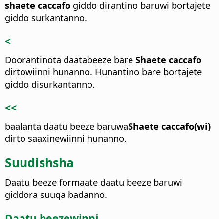
shaete caccafo
giddo dirantino baruwi bortajete
giddo surkantanno.
<
Doorantinota daatabeeze bare
Shaete caccafo
dirtowiinni hunanno.
Hunantino bare bortajete
giddo disurkantanno.
<<
baalanta daatu beeze baruwa
Shaete caccafo(wi)
dirto saaxinewiinni hunanno.
Suudishsha
Daatu beeze formaate daatu beeze baruwi
giddora suuqa badanno.
Daatu beezewinni