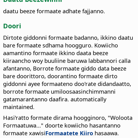
daatu beeze formaate adhate fajjanno.
Doori
Dirtote giddonni formaate badanno, ikkino daatu
bare formaate sdhama hoogguro.
Kowiicho
aamantino formaate ikkino daata beeze
kiiraancho woy buuliine baruwa labbannori calla
afantanno, Borrote formaate giddo data beeze
bare doorittoro, doorantino formaate dirto
giddonni ayee formaateno doo'rate didandaatto,
borrote formaate umiloosaasinchimmanni
gatamarantanno daafira. automatically
maintained.
Hasi'ratto formate dirama hoogginoro, "Woloota
Formaatuwa..." doorte kowiicho hasantanno
formaate xawisi
Formaatete Kiiro
hasaawa.