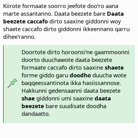
Kiirote formaate soorro jeefote doo'ro aana
marte assantanno. Daata beezete bare
Daata
beezete caccafo
dirto saaxine giddonni woy
shaete caccafo dirto giddonni ikkeennano qarru
dihee'ranno.
Doortote dirto horoonsi'ne gaammoonni
doorto duuchawote daata beezete
formaate caccafo dirto saaxine
shaete
forme giddo garu
doodho
duucha wote
baqqeessantinota ikka hasiissannose.
Hakkunni gedensaanni daata beezete
shae
giddonni umi saaxine
daata
beezete
bare suudisate doodha
dandaatto.