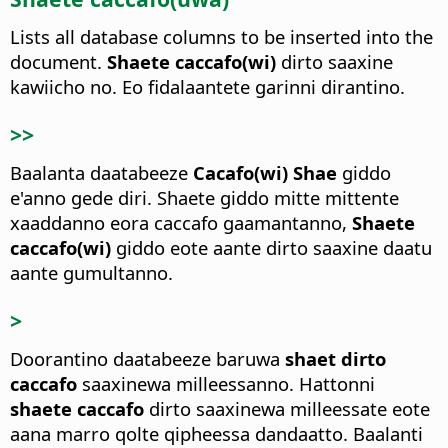
Lists all database columns to be inserted into the
document.
Shaete caccafo(wi)
dirto saaxine
kawiicho no. Eo fidalaantete garinni dirantino.
>>
Baalanta daatabeeze
Cacafo(wi) Shae
giddo
e'anno gede diri.
Shaete giddo mitte mittente
xaaddanno eora caccafo gaamantanno,
Shaete
caccafo(wi)
giddo eote aante dirto saaxine daatu
aante gumultanno.
>
Doorantino daatabeeze baruwa
shaet dirto
caccafo
saaxinewa milleessanno.
Hattonni
shaete caccafo
dirto saaxinewa milleessate eote
aana marro qolte qipheessa dandaatto. Baalanti