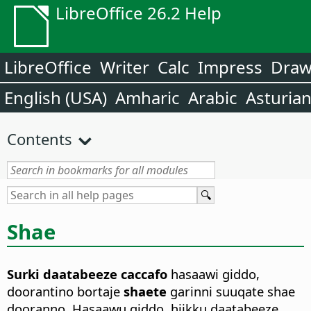
LibreOffice 26.2 Help
LibreOffice
Writer
Calc
Impress
Dra
English (USA)
Amharic
Arabic
Asturia
Contents
Shae
Surki daatabeeze caccafo
hasaawi giddo,
doorantino bortaje
shaete
garinni suuqate shae
dooranno. Hasaawu giddo, hiikku daatabeeze