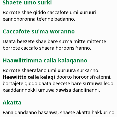
Shaete umo surki
Borrote shae giddo caccafote umi xuruuri
eannohoronna te'enne badanno.
Caccafote su'ma woranno
Daata beezete shae bare su'ma mitte mittente
borrote caccafo shaera horoonsi'ranno.
Haawiittimma calla kalaqanno
Borrote shaerafano umi xuruura surkanno.
Haawiitto calla kalaqi
doorto horoonsi'ratenni,
bortajete giddo daata beezete bare su'muwa ledo
xaaddannnokki umuwa xawisa dandiinanni.
Akatta
Fana dandaano
hasaawa, shaete akatta hakkurino