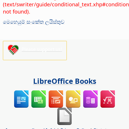
(text/swriter/guide/conditional_text.xhp#condition
not found).
මෙහෙයුම් සංකේත ලයිස්තුව
Please support us!
LibreOffice Books