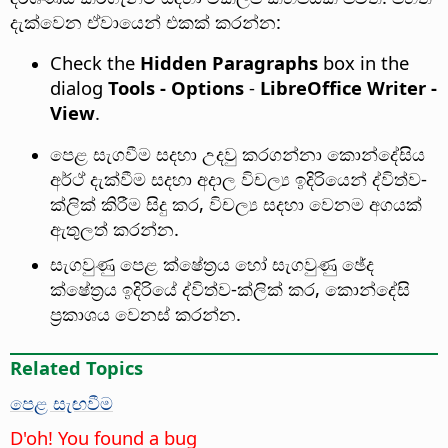
දැක්වෙන ඒවායෙන් එකක් කරන්න:
Check the
Hidden Paragraphs
box in the
dialog
Tools - Options
-
LibreOffice Writer -
View
.
පෙළ සැගවීම සදහා උදවු කරගන්නා කොන්දේසිය
අර්ථ් දැක්වීම සදහා අදාල විචල්‍ය ඉදිරියෙන් ද්විත්ව-
ක්ලික් කිරීම සිදු කර, විචල්‍ය සදහා වෙනම අගයක්
ඇතුලත් කරන්න.
සැගවුණු පෙළ ක්ෂේත්‍රය හෝ සැගවුණු ඡේද
ක්ෂේත්‍රය ඉදිරියේ ද්විත්ව-ක්ලික් කර, කොන්දේසි
ප්‍රකාශය වෙනස් කරන්න.
Related Topics
පෙළ සැඟවීම
D'oh! You found a bug