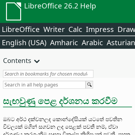
LibreOffice 26.2 Help
LibreOffice
Writer
Calc
Impress
Dra
English (USA)
Amharic
Arabic
Asturia
Contents
සැඟවුණු පෙළ දර්ශනය කරවීම
ඔබට අර්ථ දක්වනලද කොන්දේසියක් යටතේ පවතින
විචල්‍යක් මගින් සගවන ලද පෙළක් පවතී නම්, ඒවා
දර්ශණය කරගැනීම සදහා විකල්ප කිහිපයක් පවතී. පහත