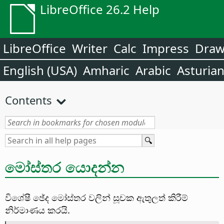
LibreOffice 26.2 Help
LibreOffice
Writer
Calc
Impress
Dra
English (USA)
Amharic
Arabic
Asturia
Contents
මෝස්තර යොදන්න
විශේෂී ඡේද මෝස්තර වලින් සූචක ඇතුලත් කිරීම්
නිර්මාණය කරයි.