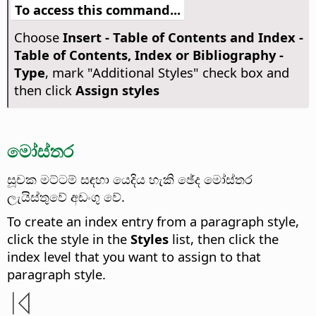
To access this command...
Choose
Insert - Table of Contents and Index -
Table of Contents, Index or Bibliography -
Type
, mark "Additional Styles" check box and
then click
Assign styles
මෝස්තර
සූචක මට්ටම් සඳහා යෙදිය හැකි ඡේද මෝස්තර
ලැයිස්තුවේ අඩංගු වේ.
To create an index entry from a paragraph style,
click the style in the
Styles
list, then click the
index level that you want to assign to that
paragraph style.