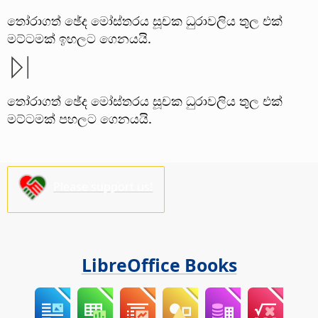
තෝරාගත් ඡේද මෝස්තරය සූචක ධුරාවලිය තුල එක්
මට්ටමක් ඉහලට ගෙනයයි.
තෝරාගත් ඡේද මෝස්තරය සූචක ධුරාවලිය තුල එක්
මට්ටමක් පහලට ගෙනයයි.
Please support us!
LibreOffice Books