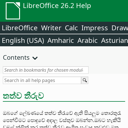
LibreOffice 26.2 Help
LibreOffice
Writer
Calc
Impress
Dra
English (USA)
Amharic
Arabic
Asturia
Contents
තත්ව තීරුව
ඔබගේ ලේඛණයේ තත්ව තීරැවේ ඇති සියලුම තොරතුරැ
පෙන්වීමට පොදුවේ අදාල වස්තුව ඔබන්න.ඔබට හැකියි
ඩබල් ක්ලික් කර තත්ව තීරැව ආශ්‍රිත සංවාද කවුළුව මතු