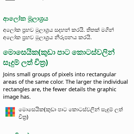
ආලෝක මූලාශ්‍රය
අලෝක ප්‍රභව මුලාශ්‍රය සදහන් කරයි. තිතක් මගින්
අලෝක ප්‍රභව මුලාශ්‍රය නිරූපනය කරයි.
මොසෙයික(කුඩා පාට කොටස්වලින්
සෑදුම් ලත් චිත්‍ර)
Joins small groups of pixels into rectangular
areas of the same color.
The larger the individual
rectangles are, the fewer details the graphic
image has.
මොසෙයික(කුඩා පාට කොටස්වලින් සෑදුම් ලත්
චිත්‍ර)