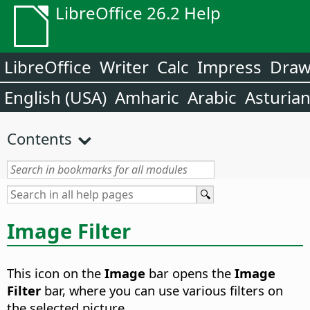
LibreOffice 26.2 Help
LibreOffice
Writer
Calc
Impress
Dra
English (USA)
Amharic
Arabic
Asturia
Contents
Image Filter
This icon on the
Image
bar opens the
Image
Filter
bar, where you can use various filters on
the selected picture.