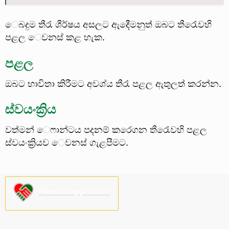
ෙබදුම තීරැ ශීර්ෂය අසලට ඇදීෙමනුත් ඔබට තීරැෙවහි
පළල ෙවනස් කළ හැක.
පළල
ඔබට භාවිතා කිරීමට අවශ්ය තීරැ පළල ඇතුලත් කරන්න.
ස්වයංක්‍රිය
වත්මන් ෙෆාන්ටය පදනම් කරෙගන තීරැෙවහි පළල
ස්වයංක්‍රියව ෙවනස් ගැළපීමට.
Please support us!