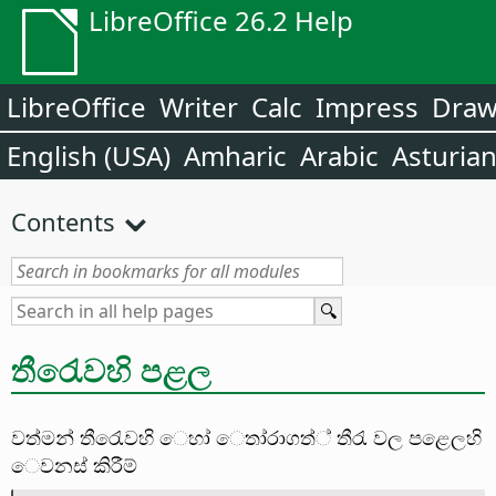
LibreOffice 26.2 Help
LibreOffice
Writer
Calc
Impress
Dra
English (USA)
Amharic
Arabic
Asturia
Contents
තීරැෙවහි පළල
වත්මන් තීරැෙවහි ෙහා් ෙතා්රාගත්් තීරැ වල පළෙලහි
ෙවනස් කිරීම්