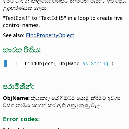
මෙය ධාවන කාලයේදී ගතිකව නාමයන් සැදීමට ඉඩ දෙයි.
උදාහරණයක් ලෙස:
"TextEdit1" to "TextEdit5" in a loop to create five
control names.
See also:
FindPropertyObject
කාරක රීතිය:
FindObject
(
 ObjName 
As
String
)
පරාමිතීන්:
ObjName:
ක්‍රියාකාලයේ දී ඔබට යොමු කිරීමට අවශ්‍ය
වස්තු නාමය සඳහන් කර ඇති අනුලකුණු වැල.
Error codes: