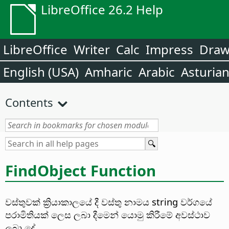
LibreOffice 26.2 Help
LibreOffice
Writer
Calc
Impress
Dra
English (USA)
Amharic
Arabic
Asturia
Contents
FindObject Function
වස්තුවක් ක්‍රියාකාලයේ දී වස්තු නාමය string වර්ගයේ
පරාමිතියක් ලෙස ලබා දීමෙන් යොමු කිරීමේ අවස්ථාව
ල‍බා දේ.