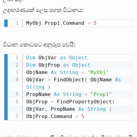
උදාහරණයක් ලෙස පහත විධානය:
MyObj
.
Prop1
.
Command 
=
5
විධාන කොටසට අනුරූප වෙයි:
Dim
 ObjVar 
as
Object
Dim
 ObjProp 
as
Object
ObjName 
As
String
=
"MyObj"
ObjVar 
=
 FindObject
(
 ObjName 
As
String
)
PropName 
As
String
=
"Prop1"
ObjProp 
=
 FindPropertyObject
(
ObjVar
,
 PropName 
As
String
)
ObjProp
.
Command 
=
5