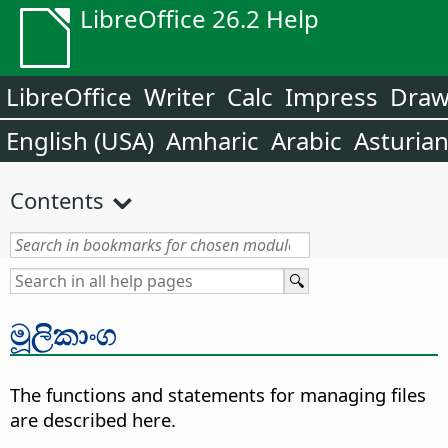
LibreOffice 26.2 Help
LibreOffice
Writer
Calc
Impress
Dra
English (USA)
Amharic
Arabic
Asturia
Contents
මූලිකාංග
The functions and statements for managing files
are described here.