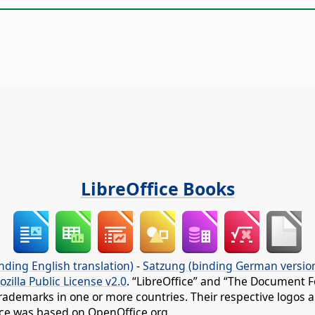
LibreOffice Books
nding English translation)
-
Satzung (binding German versio
ozilla Public License v2.0
. “LibreOffice” and “The Document F
rademarks in one or more countries. Their respective logos an
fice was based on OpenOffice.org.