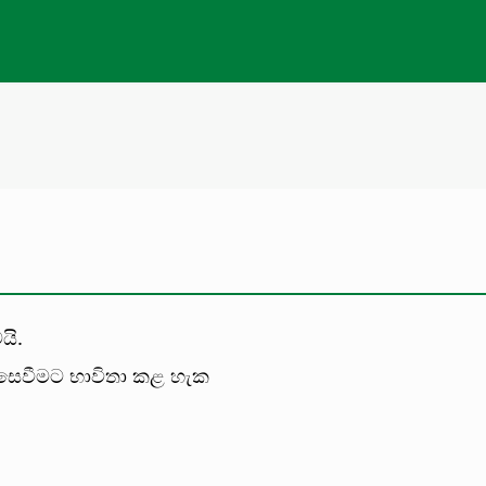
යි.
සෙවීමට භාවිතා කළ හැක