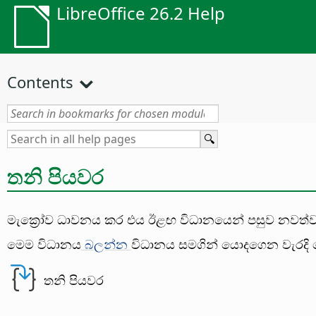
LibreOffice 26.2 Help
Contents
තනි පියවර
මැක්‍රෝව ධාවනය කර එය ඊළඟ විධානයෙන් පසුව නවත්ව
මෙම විධානය
බලන්න
විධානය සමගින් යොදගෙන වැරදි 
තනි පියවර