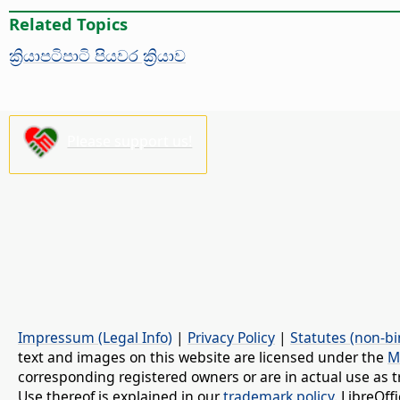
Related Topics
ක්‍රියාපටිපාටි පියවර ක්‍රියාව
Please support us!
Impressum (Legal Info)
|
Privacy Policy
|
Statutes (non-bi
text and images on this website are licensed under the
M
corresponding registered owners or are in actual use as t
Use thereof is explained in our
trademark policy
. LibreOf