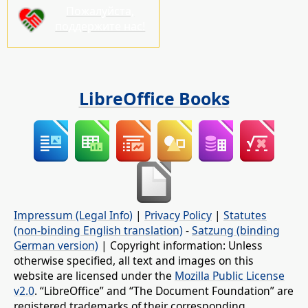
Пожалуйста,
поддержите нас!
LibreOffice Books
Impressum (Legal Info)
|
Privacy Policy
|
Statutes
(non-binding English translation)
-
Satzung (binding
German version)
| Copyright information: Unless
otherwise specified, all text and images on this
website are licensed under the
Mozilla Public License
v2.0
. “LibreOffice” and “The Document Foundation” are
registered trademarks of their corresponding