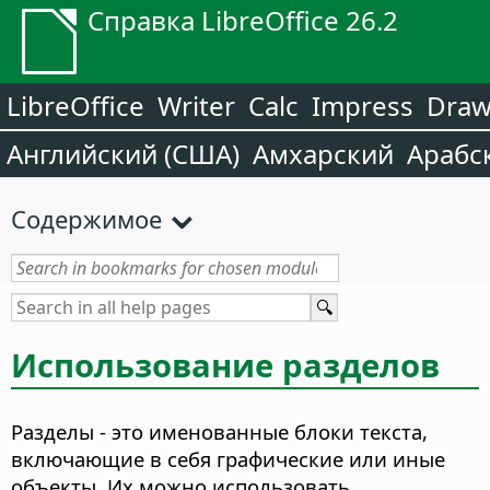
Справка LibreOffice 26.2
LibreOffice
Writer
Calc
Impress
Dra
Английский (США)
Амхарский
Арабс
Содержимое
Использование разделов
Разделы - это именованные блоки текста,
включающие в себя графические или иные
объекты. Их можно использовать