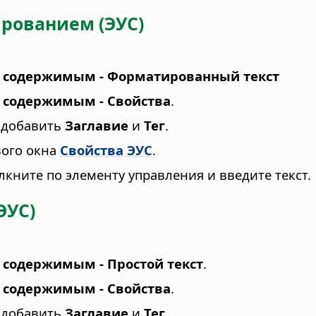
рованием (ЭУС)
я содержимым - Форматированный текст
 содержимым - Свойства
.
, добавить
Заглавие
и
Тег
.
вого окна
Свойства ЭУС
.
кните по элементу управления и введите текст.
ЭУС)
 содержимым - Простой текст
.
 содержимым - Свойства
.
, добавить
Заглавие
и
Тег
.