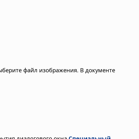
ыберите файл изображения. В документе
рытия диалогового окна
Специальный