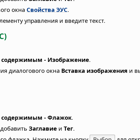
вого окна
Свойства ЭУС
.
лементу управления и введите текст.
С)
я содержимым - Изображение
.
тия диалогового окна
Вставка изображения
и в
я содержимым - Флажок
.
, добавить
Заглавие
и
Тег
.
ого флажка. Нажмите на кнопку
Выбор
для отк