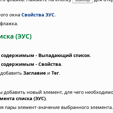
вого окна
Свойства ЭУС
.
 флажка.
ска (ЭУС)
я содержимым - Выпадающий список
.
 содержимым - Свойства
.
, добавить
Заглавие
и
Тег
.
бы добавить новый элемент, для чего необходим
мента списка (ЭУС)
.
я пары элемент-значение выбранного элемента.