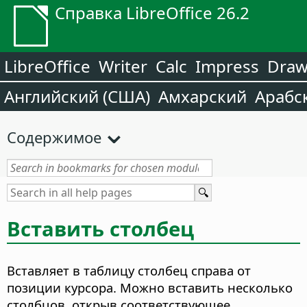
Справка LibreOffice 26.2
LibreOffice
Writer
Calc
Impress
Dra
Английский (США)
Амхарский
Арабс
Содержимое
Вставить столбец
Вставляет в таблицу столбец справа от
позиции курсора. Можно вставить несколько
столбцов, открыв соответствующее