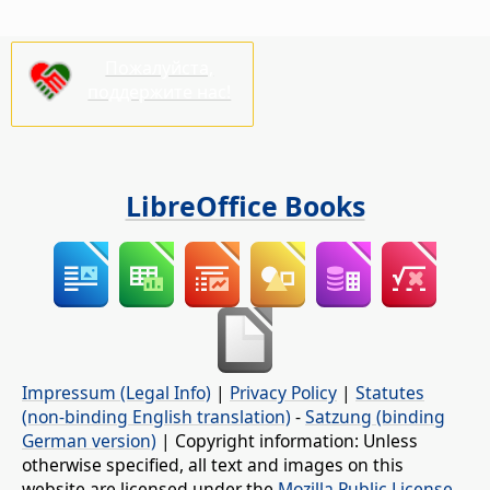
Пожалуйста,
поддержите нас!
LibreOffice Books
Impressum (Legal Info)
|
Privacy Policy
|
Statutes
(non-binding English translation)
-
Satzung (binding
German version)
| Copyright information: Unless
otherwise specified, all text and images on this
website are licensed under the
Mozilla Public License