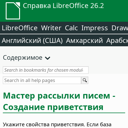
Справка LibreOffice 26.2
LibreOffice
Writer
Calc
Impress
Dra
Английский (США)
Амхарский
Арабс
Содержимое
Мастер рассылки писем -
Создание приветствия
Укажите свойства приветствия.
Если база