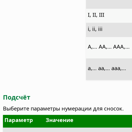
I, II, III
i, ii, iii
A,... AA,... AAA,...
a,... aa,... aaa,...
Подсчёт
Выберите параметры нумерации для сносок.
Параметр
Значение