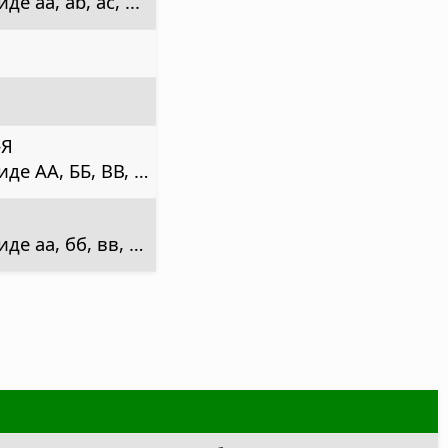
 aa, ab, ac, ...
–Я
де АА, ББ, ВВ, …
е аа, бб, вв, …