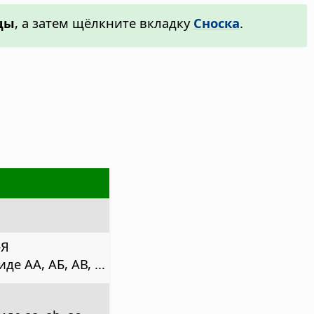
цы
, а затем щёлкните вкладку
Сноска
.
–Я
 АА, АБ, АВ, ...