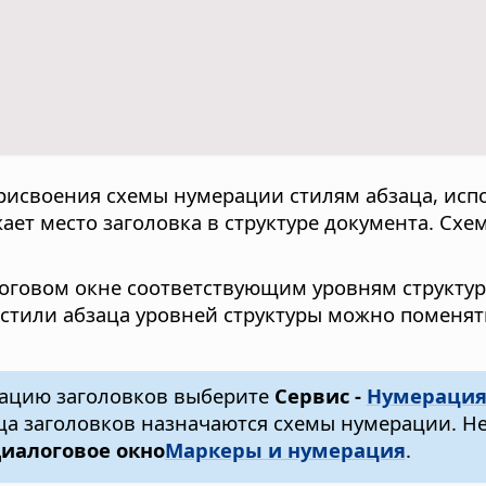
рисвоения схемы нумерации стилям абзаца, исп
ает место заголовка в структуре документа. Сх
логовом окне соответствующим уровням структур
е стили абзаца уровней структуры можно поменя
рацию заголовков выберите
Сервис -
Нумерация
аца заголовков назначаются схемы нумерации. Н
диалоговое окно
Маркеры и нумерация
.