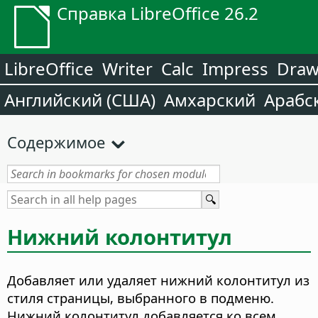
Справка LibreOffice 26.2
LibreOffice
Writer
Calc
Impress
Dra
Английский (США)
Амхарский
Арабс
Содержимое
Нижний колонтитул
Добавляет или удаляет нижний колонтитул из
стиля страницы, выбранного в подменю.
Нижний колонтитул добавляется ко всем