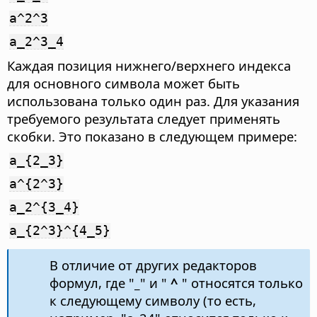
a^2^3
a_2^3_4
Каждая позиция нижнего/верхнего индекса
для основного символа может быть
использована только один раз. Для указания
требуемого результата следует применять
скобки. Это показано в следующем примере:
a_{2_3}
a^{2^3}
a_2^{3_4}
a_{2^3}^{4_5}
В отличие от других редакторов
формул, где "
_
" и "
^
" относятся только
к следующему символу (то есть,