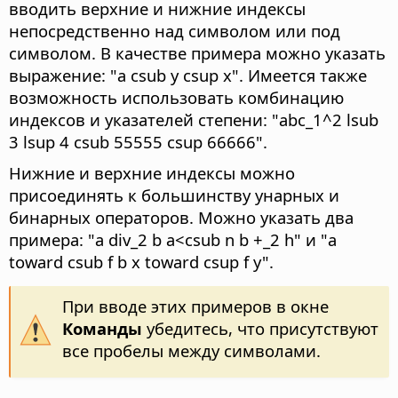
вводить верхние и нижние индексы
непосредственно над символом или под
символом. В качестве примера можно указать
выражение: "a csub y csup x". Имеется также
возможность использовать комбинацию
индексов и указателей степени: "abc_1^2 lsub
3 lsup 4 csub 55555 csup 66666".
Нижние и верхние индексы можно
присоединять к большинству унарных и
бинарных операторов. Можно указать два
примера: "a div_2 b a<csub n b +_2 h" и "a
toward csub f b x toward csup f y".
При вводе этих примеров в окне
Команды
убедитесь, что присутствуют
все пробелы между символами.