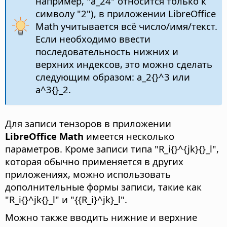
например, "a_24" относится только к
символу "2"), в приложении LibreOffice
Math учитывается всё число/имя/текст.
Если необходимо ввести
последовательность нижних и
верхних индексов, это можно сделать
следующим образом: a_2{}^3 или
a^3{}_2.
Для записи тензоров в приложении
LibreOffice Math
имеется несколько
параметров. Кроме записи типа "R_i{}^{jk}{}_l",
которая обычно применяется в других
приложениях, можно использовать
дополнительные формы записи, такие как
"R_i{}^jk{}_l" и "{{R_i}^jk}_l".
Можно также вводить нижние и верхние