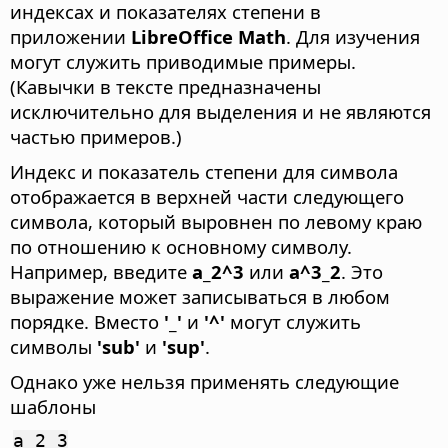
индексах и показателях степени в
приложении
LibreOffice Math
. Для изучения
могут служить приводимые примеры.
(Кавычки в тексте предназначены
исключительно для выделения и не являются
частью примеров.)
Индекс и показатель степени для символа
отображается в верхней части следующего
символа, который выровнен по левому краю
по отношению к основному символу.
Например, введите
a_2^3
или
a^3_2
. Это
выражение может записываться в любом
порядке. Вместо
'_'
и
'^'
могут служить
символы
'sub'
и
'sup'
.
Однако уже нельзя применять следующие
шаблоны
a_2_3