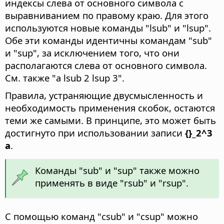
индексы слева от основного символа с
выравниванием по правому краю. Для этого
используются новые команды "lsub" и "lsup".
Обе эти команды идентичны командам "sub"
и "sup", за исключением того, что они
располагаются слева от основного символа.
См. также "a lsub 2 lsup 3".
Правила, устраняющие двусмысленность и
необходимость применения скобок, остаются
теми же самыми. В принципе, это может быть
достигнуто при использовании записи
{}_2^3
a
.
Команды "sub" и "sup" также можно
применять в виде "rsub" и "rsup".
С помощью команд "csub" и "csup" можно